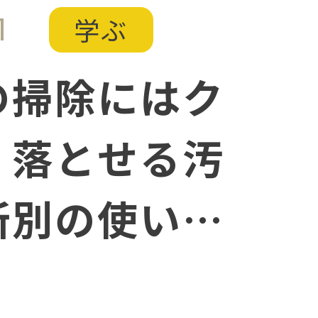
1
学ぶ
の掃除にはク
！落とせる汚
所別の使い方
点