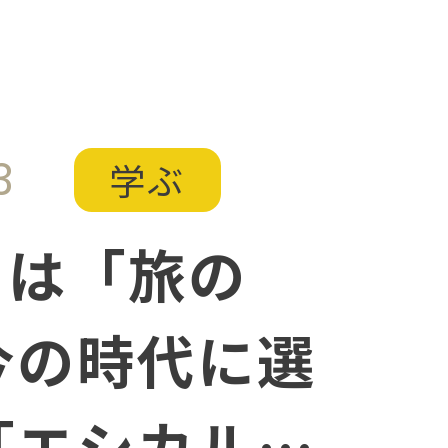
ション
3
学ぶ
日は「旅の
今の時代に選
「エシカルな