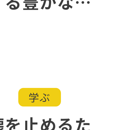
する豊かなく
送ろう
1
学ぶ
壊を止めるた