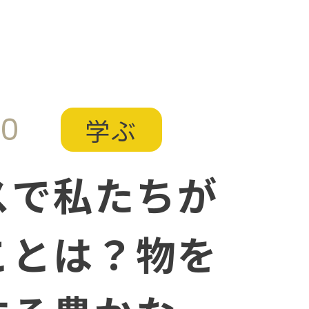
30
学ぶ
スで私たちが
ことは？物を