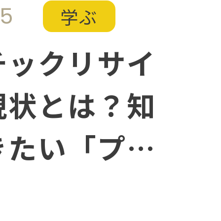
25
学ぶ
チックリサイ
現状とは？知
きたい「プラ
を減らすため