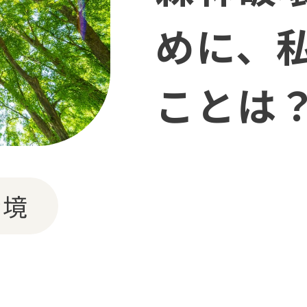
めに、
ことは
状、解
環境