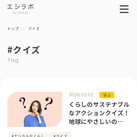
トップ
クイズ
#クイズ
Tag
2026.02.02
学ぶ
くらしのサステナブル
なアクションクイズ！
地球にやさしいのはど
っち？第2回
#エシカルなくらし
#クイズ