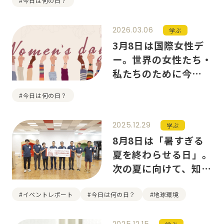
#今日は何の日？
2026.03.06
学ぶ
3月8日は国際女性デ
ー。世界の女性たち・
私たちのために今日か
らできることは？
#今日は何の日？
2025.12.29
学ぶ
8月8日は「暑すぎる
夏を終わらせる日」。
次の夏に向けて、知っ
ておくべきことは？
【イベントレポー
#イベントレポート
#今日は何の日？
#地球環境
ト】