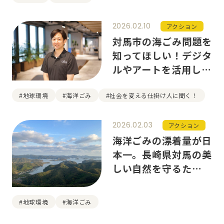
2026.02.10
アクション
対馬市の海ごみ問題を
知ってほしい！デジタ
ルやアートを活用した
「Ocean Good
Art」の仕掛け人の人
#地球環境
#海洋ごみ
#社会を変える仕掛け人に聞く！
生を変えた現状と
は？
2026.02.03
アクション
海洋ごみの漂着量が日
本一。長崎県対馬の美
しい自然を守るために
私たちにできること
#地球環境
#海洋ごみ