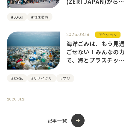
(ZERI JAPAN)から広
がる、海と未来をつな
ぐ取り組み
#SDGs
#地球環境
2025.08.18
アクション
海洋ごみは、もう見過
ごせない！みんなの力
で、海とプラスチック
に新しい命を
#SDGs
#リサイクル
#学び
2026.01.21
記事一覧