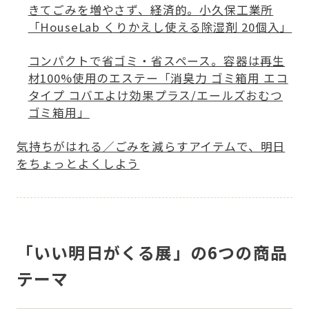
きてごみを増やさず、経済的。小久保工業所
「HouseLab くりかえし使える除湿剤 20個入」
コンパクトで省ゴミ・省スペース。容器は再生
材100%使用のエステー「消臭力 ゴミ箱用 エコ
タイプ コバエよけ効果プラス/エールズおむつ
ゴミ箱用」
気持ちがはれる／ごみを減らすアイテムで、明日
をちょっとよくしよう
「いい明日がくる展」の6つの商品
テーマ