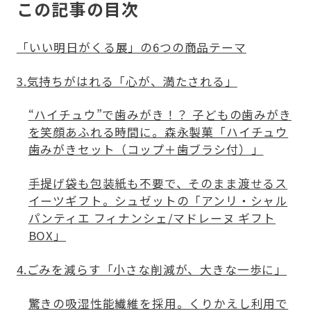
この記事の目次
「いい明日がくる展」の6つの商品テーマ
3.気持ちがはれる「心が、満たされる」
“ハイチュウ”で歯みがき！？ 子どもの歯みがき
を笑顔あふれる時間に。森永製菓「ハイチュウ
歯みがきセット（コップ＋歯ブラシ付）」
手提げ袋も包装紙も不要で、そのまま渡せるス
イーツギフト。シュゼットの「アンリ・シャル
パンティエ フィナンシェ/マドレーヌ ギフト
BOX」
4.ごみを減らす「小さな削減が、大きな一歩に」
驚きの吸湿性能繊維を採用。くりかえし利用で