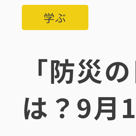
学ぶ
「防災の
は？9月