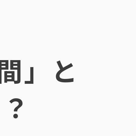
間」と
日？