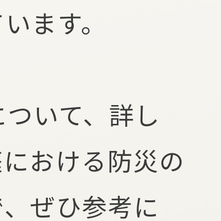
ています。
について、詳し
庭における防災の
で、ぜひ参考に