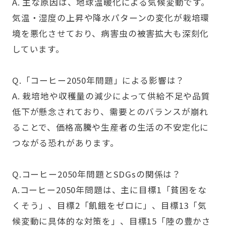
A. 主な原因は、地球温暖化による気候変動です。
気温・湿度の上昇や降水パターンの変化が栽培環
境を悪化させており、病害虫の被害拡大も深刻化
しています。
Q.「コーヒー2050年問題」による影響は？
A. 栽培地や収穫量の減少によって供給不足や品質
低下が懸念されており、需要とのバランスが崩れ
ることで、価格高騰や生産者の生活の不安定化に
つながる恐れがあります。
Q.コーヒー2050年問題とSDGsの関係は？
A.コーヒー2050年問題は、主に目標1「貧困をな
くそう」、目標2「飢餓をゼロに」、目標13「気
候変動に具体的な対策を」、目標15「陸の豊かさ