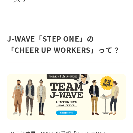
ン3つ
J-WAVE「STEP ONE」の
「CHEER UP WORKERS」って？