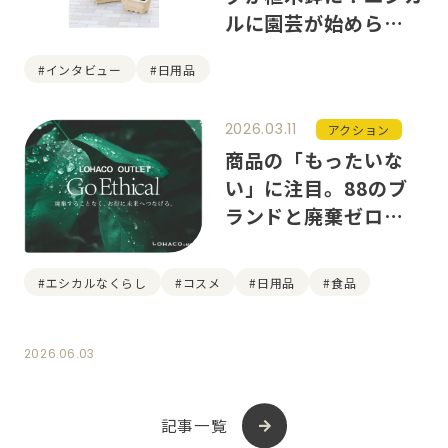
ルに園芸が始められる
「Flowerpot」につ
#インタビュー
#日用品
いて、開発者に聞きま
した
2026.03.11
アクション
商品の「もったいな
い」に注目。88のブ
ランドと廃棄ゼロを目
指す「Go Ethical」
#エシカルなくらし
#コスメ
#日用品
#食品
2026.06.03
記事一覧