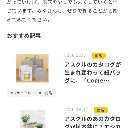
がっていけば、未来を少しでもよくしていくと信
じています。みなさんも、ぜひできることから始
めてみてください。
おすすめ記事
2026.02.17
商品
アスクルのカタログが
生まれ変わって紙バッ
グに。「Come
bag」誕生の裏側
#リサイクル
#日用品
2026.05.07
商品
アスクルのあのカタロ
グが植木鉢に？エシカ